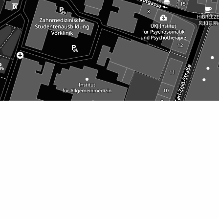
Café Öffnungszeiten ab 24.02.26
MO: Ruhetag